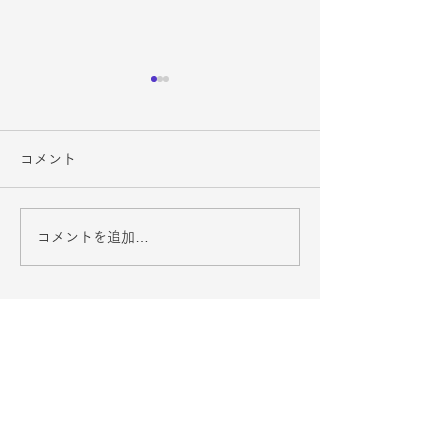
コメント
コメントを追加…
３月スケジュール
２月スケジュー
（2024-2025）
（2024-2025）
仙台北ロータリークラブ