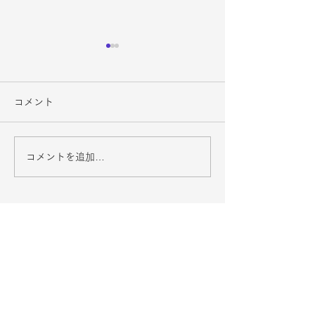
コメント
コメントを追加…
４月スケジュール
会報No.18（202
（2024-2025）
2025）
仙台北ロータリークラブ