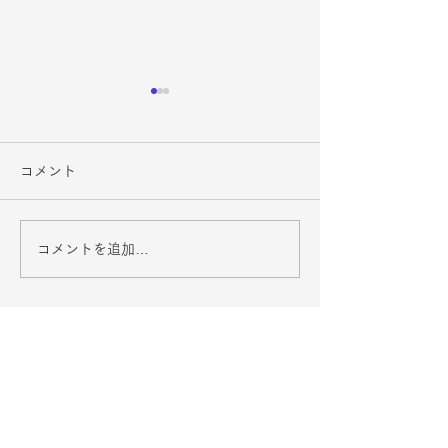
コメント
コメントを追加…
３月スケジュール
２月スケジュー
（2024-2025）
（2024-2025）
仙台北ロータリークラブ