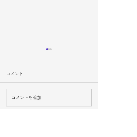
コメント
コメントを追加…
４月スケジュール
会報No.18（202
（2024-2025）
2025）