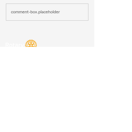
comment-box.placeholder
仙台北ロータリークラブ
〒980-0014
宮城県仙台市青葉区本町2-3-1
江陽グランドホテル内
TEL:
022-224-0777
FAX: 022-224-04564
E-mail: sendai-northrc@bg.wakwak.com